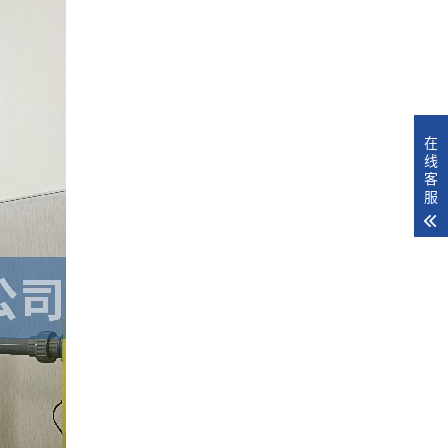
在
线
客
服