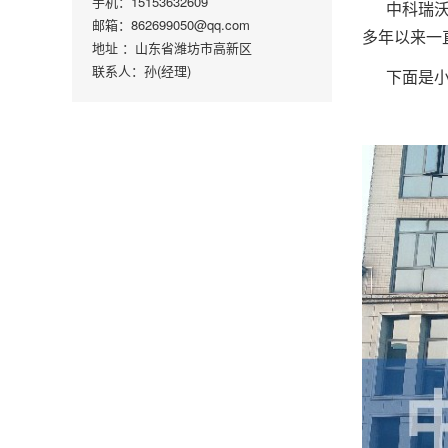
手机：15153632609
中科瑞
邮箱：862699050@qq.com
多年以来一
地址 ：山东省潍坊市高新区
联系人：孙(经理)
下面是