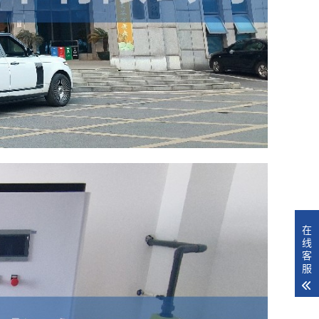
在
线
客
服