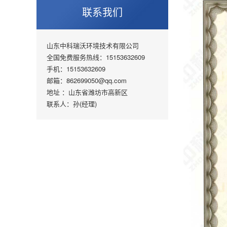
联系我们
山东中科瑞沃环境技术有限公司
全国免费服务热线：15153632609
手机：15153632609
邮箱：862699050@qq.com
地址 ：山东省潍坊市高新区
联系人：孙(经理)