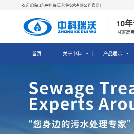
欢迎光临山东中科瑞沃环境技术有限公司官网！
10
国家高新
首页
关于中科
产品展示