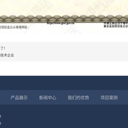
有了！
新技术企业
产品展示
新闻中心
我们的优势
项目案例
9
9