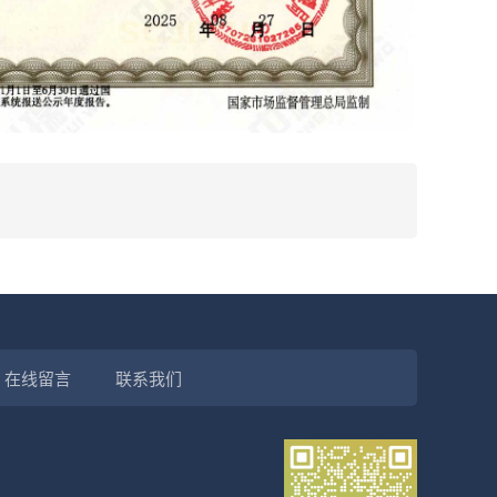
在线留言
联系我们