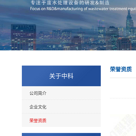
荣誉资质
关于中科
公司简介
企业文化
荣誉资质