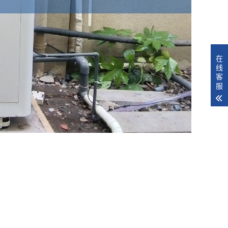
在
线
客
服