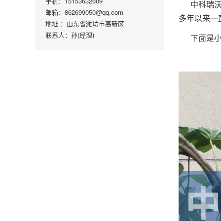
手机：15153632609
中科瑞
邮箱：862699050@qq.com
多年以来一
地址 ：山东省潍坊市高新区
联系人：孙(经理)
下面是